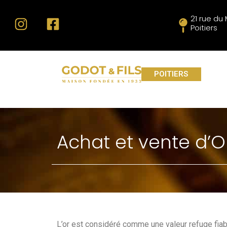
21 rue d
Poitiers
POITIERS
Achat et vente d’O
L’or est considéré comme une valeur refuge fia