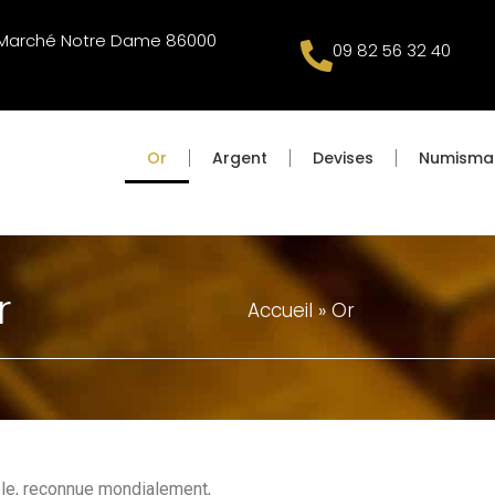
u Marché Notre Dame 86000
09 82 56 32 40
Or
Argent
Devises
Numisma
r
Accueil
»
Or
ble, reconnue mondialement,