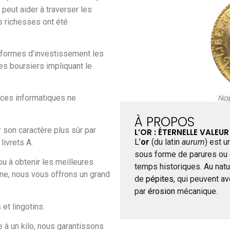
 peut aider à traverser les
s richesses ont été
 formes d’investissement les
es boursiers impliquant le
Na
nces informatiques ne
À PROPOS
 son caractère plus sûr par
L’OR : ÉTERNELLE VALEU
L’
or
(du latin
aurum
) est u
livrets A.
sous forme de parures ou
u à obtenir les meilleures
temps historiques. Au natu
tine, nous vous offrons un grand
de
pépites
, qui peuvent av
par
érosion
mécanique.
et lingotins.
à un kilo, nous garantissons