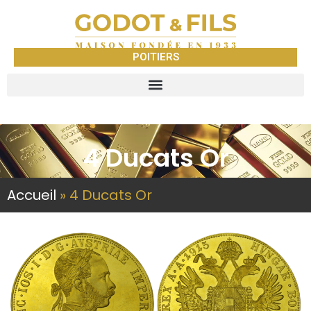
POITIERS
4 Ducats Or
Accueil
»
4 Ducats Or