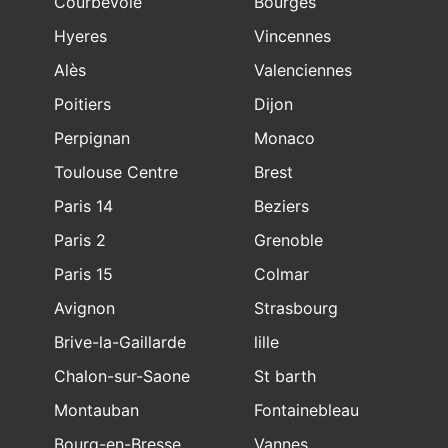
Courbevoie
Bourges
Hyeres
Vincennes
Alès
Valenciennes
Poitiers
Dijon
Perpignan
Monaco
Toulouse Centre
Brest
Paris 14
Beziers
Paris 2
Grenoble
Paris 15
Colmar
Avignon
Strasbourg
Brive-la-Gaillarde
lille
Chalon-sur-Saone
St barth
Montauban
Fontainebleau
Bourg-en-Bresse
Vannes