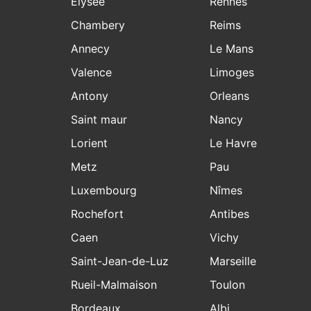
Elysee
Rennes
Chambery
Reims
Annecy
Le Mans
Valence
Limoges
Antony
Orleans
Saint maur
Nancy
Lorient
Le Havre
Metz
Pau
Luxembourg
Nîmes
Rochefort
Antibes
Caen
Vichy
Saint-Jean-de-Luz
Marseille
Rueil-Malmaison
Toulon
Bordeaux
Albi