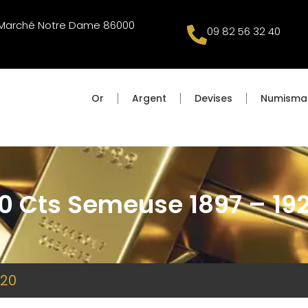
u Marché Notre Dame 86000
09 82 56 32 40
Or
Argent
Devises
Numisma
0 Cts Semeuse 1897 – 19
920