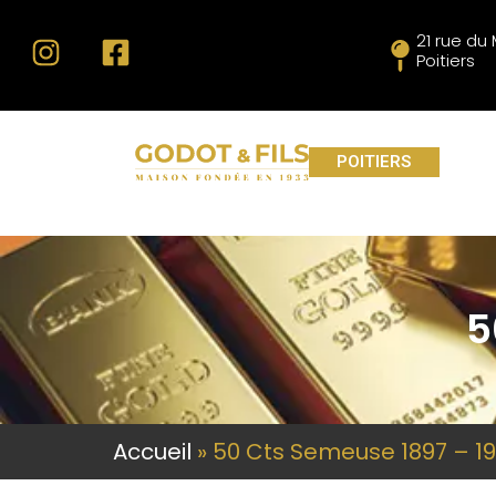
21 rue d
Poitiers
POITIERS
5
Accueil
»
50 Cts Semeuse 1897 – 1