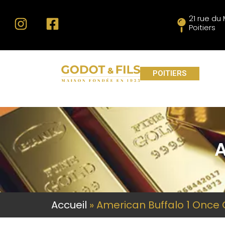
21 rue d
Poitiers
POITIERS
A
Accueil
»
American Buffalo 1 Once 