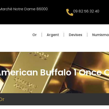
u Marché Notre Dame 86000
09 82 56 32 40
Or
Argent
Devises
Numisma
merican Buffalo 1 Once 
Or