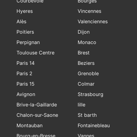
Courbevoie
Bourges
Hyeres
Vincennes
Alès
Valenciennes
Poitiers
Dijon
Perpignan
Monaco
Toulouse Centre
Brest
Paris 14
Beziers
Paris 2
Grenoble
Paris 15
Colmar
Avignon
Strasbourg
Brive-la-Gaillarde
lille
Chalon-sur-Saone
St barth
Montauban
Fontainebleau
Bourg-en-Bresse
Vannes