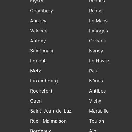
Elysee
Rennes
Chambery
Reims
Annecy
Le Mans
Valence
Limoges
Antony
Orleans
Saint maur
Nancy
Lorient
Le Havre
Metz
Pau
Luxembourg
Nîmes
Rochefort
Antibes
Caen
Vichy
Saint-Jean-de-Luz
Marseille
Rueil-Malmaison
Toulon
Bordeaux
Albi