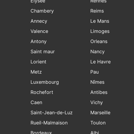
Elysee
Rennes
Chambery
Reims
Annecy
Le Mans
Valence
Limoges
Antony
Orleans
Saint maur
Nancy
Lorient
Le Havre
Metz
Pau
Luxembourg
Nîmes
Rochefort
Antibes
Caen
Vichy
Saint-Jean-de-Luz
Marseille
Rueil-Malmaison
Toulon
Bordeaux
Albi