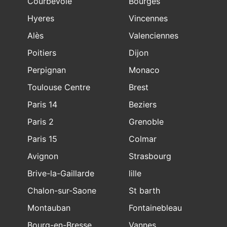
Courbevoie
Bourges
Hyeres
Vincennes
Alès
Valenciennes
Poitiers
Dijon
Perpignan
Monaco
Toulouse Centre
Brest
Paris 14
Beziers
Paris 2
Grenoble
Paris 15
Colmar
Avignon
Strasbourg
Brive-la-Gaillarde
lille
Chalon-sur-Saone
St barth
Montauban
Fontainebleau
Bourg-en-Bresse
Vannes