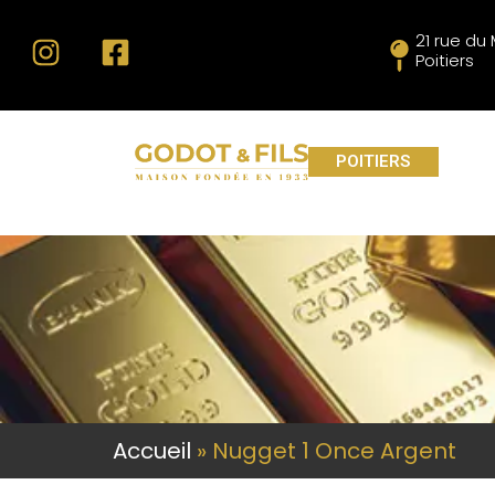
21 rue d
Poitiers
POITIERS
Accueil
»
Nugget 1 Once Argent