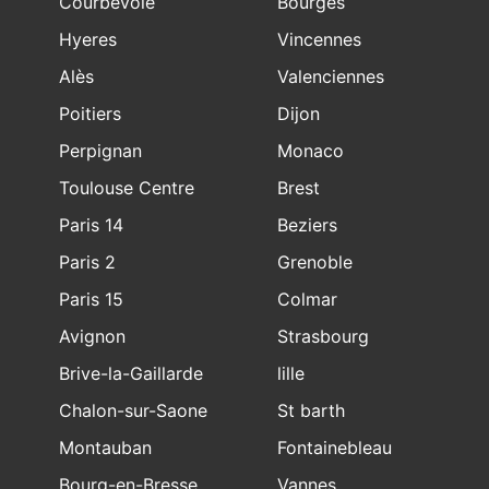
Courbevoie
Bourges
Hyeres
Vincennes
Alès
Valenciennes
Poitiers
Dijon
Perpignan
Monaco
Toulouse Centre
Brest
Paris 14
Beziers
Paris 2
Grenoble
Paris 15
Colmar
Avignon
Strasbourg
Brive-la-Gaillarde
lille
Chalon-sur-Saone
St barth
Montauban
Fontainebleau
Bourg-en-Bresse
Vannes