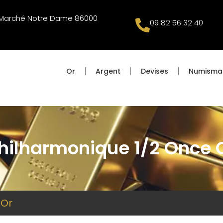
u Marché Notre Dame 86000
09 82 56 32 40
Or
Argent
Devises
Numisma
hilharmonique 1/2 Once 
 Or