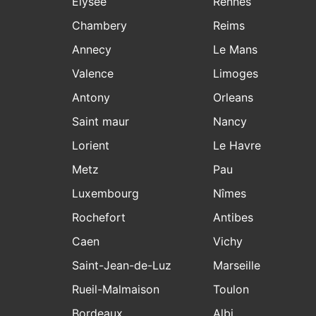
Elysee
Rennes
Chambery
Reims
Annecy
Le Mans
Valence
Limoges
Antony
Orleans
Saint maur
Nancy
Lorient
Le Havre
Metz
Pau
Luxembourg
Nîmes
Rochefort
Antibes
Caen
Vichy
Saint-Jean-de-Luz
Marseille
Rueil-Malmaison
Toulon
Bordeaux
Albi