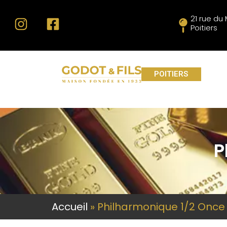
21 rue d
Poitiers
POITIERS
P
Accueil
»
Philharmonique 1/2 Once