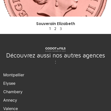
Souverain Elizabeth
1
2
3
Découvrez aussi nos autres agences
:
Montpellier
Elysee
Chambery
Annecy
Valence