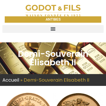
ANTIBES
Demi-Souverain
Elisabeth II
Accueil
»
Demi-Souverain Elisabeth II