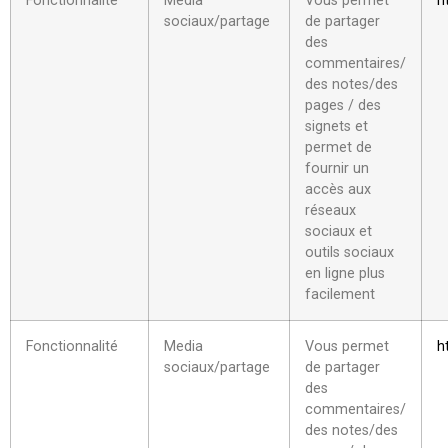
Fonctionnalité
Media
Vous permet
h
sociaux/partage
de partager
des
commentaires/
des notes/des
pages / des
signets et
permet de
fournir un
accès aux
réseaux
sociaux et
outils sociaux
en ligne plus
facilement
Fonctionnalité
Media
Vous permet
h
sociaux/partage
de partager
des
commentaires/
des notes/des