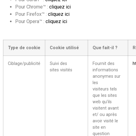
Pour Chrome™ :
cliquez ici
Pour Firefox™ :
cliquez ici
Pour Opera™ :
cliquez ici
Type de cookie
Cookie utilisé
Que fait-il ?
R
Ciblage/publicité
Suivi des
Fournit des
h
sites visités
informations
anonymes sur
les
visiteurs tels
que les sites
web qu’ils
visitent avant
et/ ou après
avoir visité le
site en
question