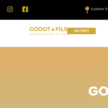
4 place G
ANTIBES
GO