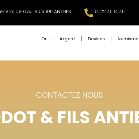
énéral de Gaulle 06600 ANTIBES
04 22 46 14 46
Or
Argent
Devises
Numisma
CONTACTEZ NOUS
DOT & FILS ANTI