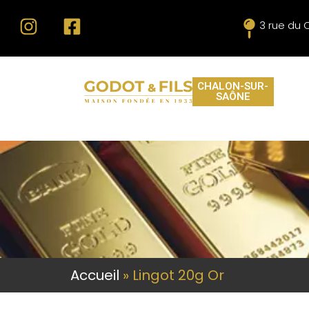
3 rue du 
CHALON-SUR-
SAÔNE
Accueil
»
Lingot 20g Or