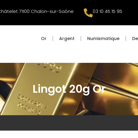
Châtelet 71100 Chalon-sur-Saône
03 10 45 15 95
Or
Argent
Numismatique
De
Lingot 20g Or