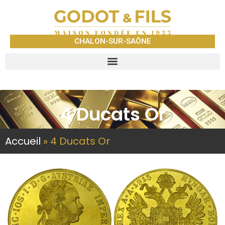
CHALON-SUR-SAÔNE
4 Ducats Or
Accueil
»
4 Ducats Or