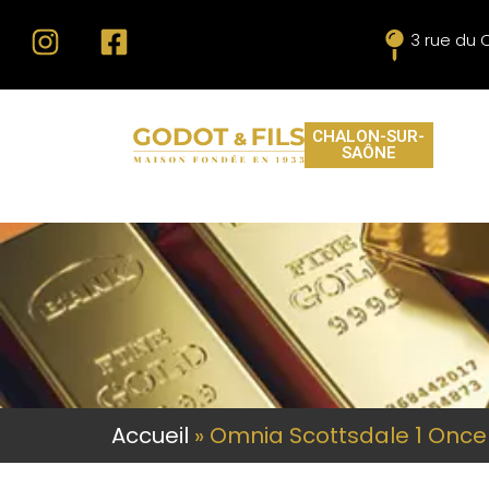
3 rue du 
CHALON-SUR-
SAÔNE
Accueil
»
Omnia Scottsdale 1 Once