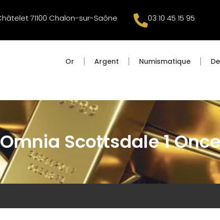
Châtelet 71100 Chalon-sur-Saône
03 10 45 15 95
Or
Argent
Numismatique
De
Omnia Scottsdale 1 Onc