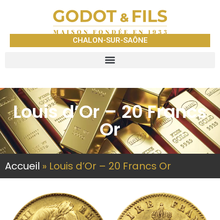
CHALON-SUR-SAÔNE
Louis d’Or – 20 Francs
Or
Accueil
»
Louis d’Or – 20 Francs Or