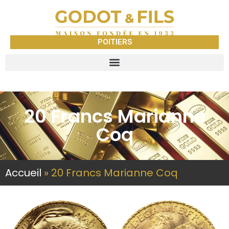
POITIERS
20 Francs Marianne
Coq
Accueil
»
20 Francs Marianne Coq