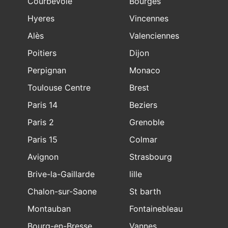
Courbevoie
Bourges
Hyeres
Vincennes
Alès
Valenciennes
Poitiers
Dijon
Perpignan
Monaco
Toulouse Centre
Brest
Paris 14
Beziers
Paris 2
Grenoble
Paris 15
Colmar
Avignon
Strasbourg
Brive-la-Gaillarde
lille
Chalon-sur-Saone
St barth
Montauban
Fontainebleau
Bourg-en-Bresse
Vannes