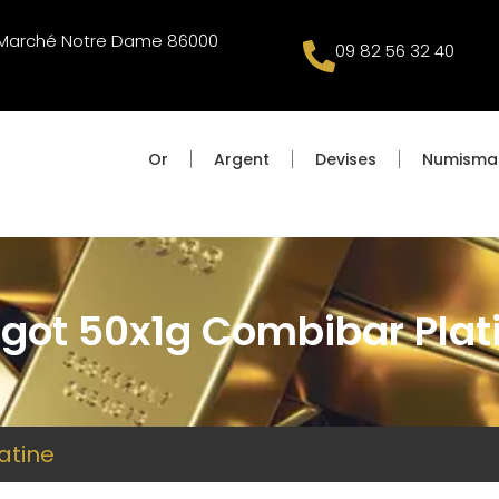
u Marché Notre Dame 86000
09 82 56 32 40
Or
Argent
Devises
Numisma
ngot 50x1g Combibar Plat
atine