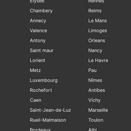
Elysee
Rennes
Chambery
Reims
Annecy
Le Mans
Valence
Limoges
Antony
Orleans
Saint maur
Nancy
Lorient
Le Havre
Metz
Pau
Luxembourg
Nîmes
Rochefort
Antibes
Caen
Vichy
Saint-Jean-de-Luz
Marseille
Rueil-Malmaison
Toulon
Bordeaux
Albi