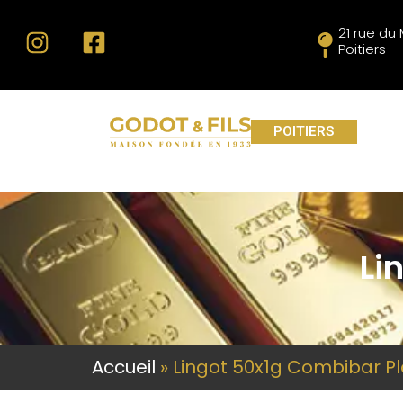
21 rue d
Poitiers
POITIERS
Li
Accueil
»
Lingot 50x1g Combibar Pl