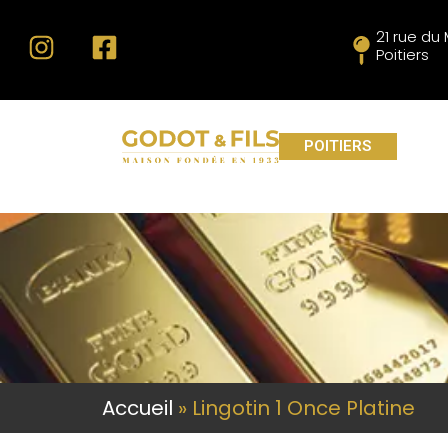
21 rue d
Poitiers
POITIERS
Accueil
»
Lingotin 1 Once Platine