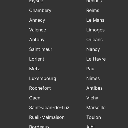
Elysee
Rennes
Chambery
Reims
Annecy
Le Mans
Valence
Limoges
Antony
Orleans
Saint maur
Nancy
Lorient
Le Havre
Metz
Pau
Luxembourg
Nîmes
Rochefort
Antibes
Caen
Vichy
Saint-Jean-de-Luz
Marseille
Rueil-Malmaison
Toulon
Bordeaux
Albi