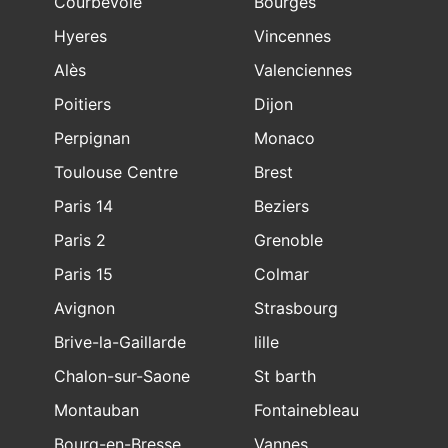
Courbevoie
Bourges
Hyeres
Vincennes
Alès
Valenciennes
Poitiers
Dijon
Perpignan
Monaco
Toulouse Centre
Brest
Paris 14
Beziers
Paris 2
Grenoble
Paris 15
Colmar
Avignon
Strasbourg
Brive-la-Gaillarde
lille
Chalon-sur-Saone
St barth
Montauban
Fontainebleau
Bourg-en-Bresse
Vannes