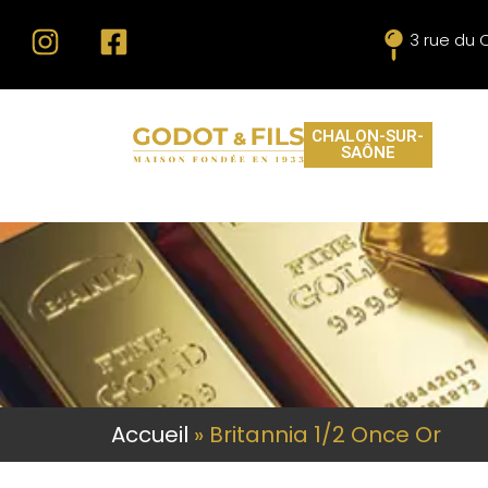
3 rue du 
CHALON-SUR-
SAÔNE
Accueil
»
Britannia 1/2 Once Or