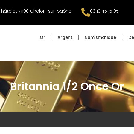
Châtelet 71100 Chalon-sur-Saône
03 10 45 15 95
Or
Argent
Numismatique
De
Britannia 1/2 Once Or