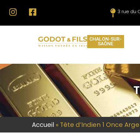
3 rue du 
CHALON-SUR-
SAÔNE
T
Accueil
»
Tête d’Indien 1 Once Arge