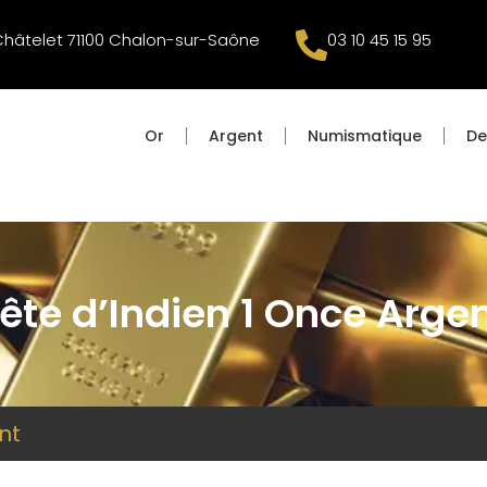
Châtelet 71100 Chalon-sur-Saône
03 10 45 15 95
Or
Argent
Numismatique
De
ête d’Indien 1 Once Arge
nt